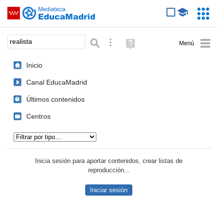
Mediateca de EducaMadrid
Saltar navegación
Servic
Educa
Palabra o frase:
Búsqueda avanzada
Ayuda
(en
ventana
Inicio
nueva)
Canal EducaMadrid
Últimos contenidos
Centros
Tipo de contenido:
Inicia sesión para aportar contenidos, crear listas de
reproducción...
Iniciar sesión