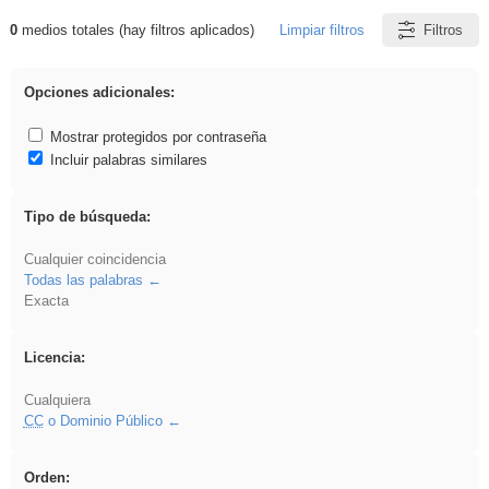
0
medios totales (hay filtros aplicados)
Limpiar filtros
Filtros
Resultados de: realista
Opciones adicionales:
Mostrar protegidos por contraseña
Incluir palabras similares
Tipo de búsqueda:
Cualquier coincidencia
Todas las palabras
Exacta
Licencia:
Cualquiera
CC
o Dominio Público
Orden: