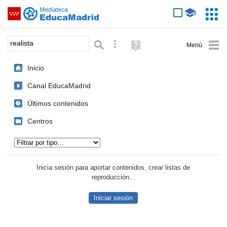
Mediateca de EducaMadrid
Saltar navegación
Servic
Educa
Palabra o frase:
Búsqueda avanzada
Ayuda
(en
ventana
Inicio
nueva)
Canal EducaMadrid
Últimos contenidos
Centros
Tipo de contenido:
Inicia sesión para aportar contenidos, crear listas de
reproducción...
Iniciar sesión