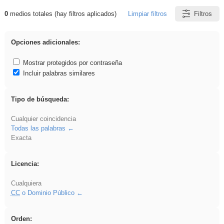
0
medios totales (hay filtros aplicados)
Limpiar filtros
Filtros
Resultados de: realista
Opciones adicionales:
Mostrar protegidos por contraseña
Incluir palabras similares
Tipo de búsqueda:
Cualquier coincidencia
Todas las palabras
Exacta
Licencia:
Cualquiera
CC
o Dominio Público
Orden: