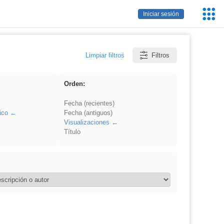
Servic
Iniciar sesión
Educa
Limpiar filtros
Filtros
Orden:
Fecha (recientes)
ico
Fecha (antiguos)
Visualizaciones
Título