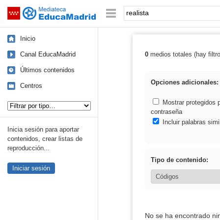
Mediateca de EducaMadrid
Saltar navegación
Palabra o frase:
Inicio
Canal EducaMadrid
0
medios totales (hay filtr
Resultados de: 
Últimos contenidos
Opciones adicionales:
Centros
Tipo de contenido:
Mostrar protegidos 
contraseña
Incluir palabras simi
Inicia sesión para aportar
contenidos, crear listas de
reproducción...
Tipo de contenido:
Iniciar sesión
No se ha encontrado ni