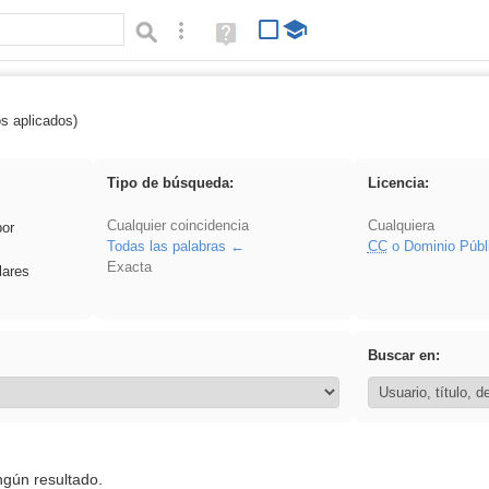
Búsqueda avanzada
Ayuda
(en
ventana
nueva)
os aplicados)
realista
Tipo de búsqueda:
Licencia:
Cualquier coincidencia
Cualquiera
por
Todas las palabras
CC
o Dominio Públ
Exacta
lares
Buscar en:
ngún resultado.