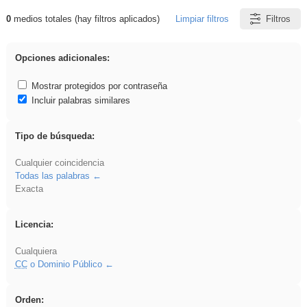
0
medios totales (hay filtros aplicados)
Limpiar filtros
Filtros
Resultados de: realista
Opciones adicionales:
Mostrar protegidos por contraseña
Incluir palabras similares
Tipo de búsqueda:
Cualquier coincidencia
Todas las palabras
Exacta
Licencia:
Cualquiera
CC
o Dominio Público
Orden: