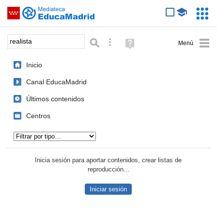
Mediateca de EducaMadrid
Saltar navegación
Servic
Educa
Palabra o frase:
Búsqueda avanzada
Ayuda
(en
ventana
Inicio
nueva)
Canal EducaMadrid
Últimos contenidos
Centros
Tipo de contenido:
Inicia sesión para aportar contenidos, crear listas de
reproducción...
Iniciar sesión