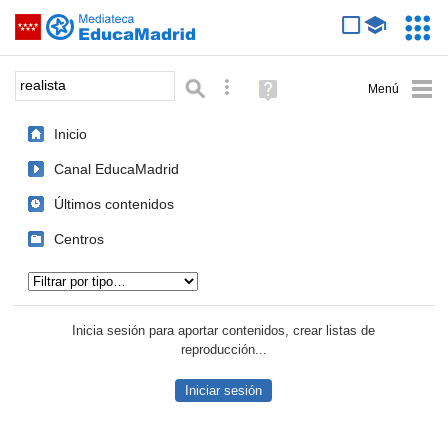
Mediateca de EducaMadrid
Saltar navegación
Servic
Educa
Palabra o frase:
Búsqueda avanzada
Ayuda
(en
ventana
Inicio
nueva)
Canal EducaMadrid
Últimos contenidos
Centros
Tipo de contenido:
Inicia sesión para aportar contenidos, crear listas de
reproducción...
Iniciar sesión