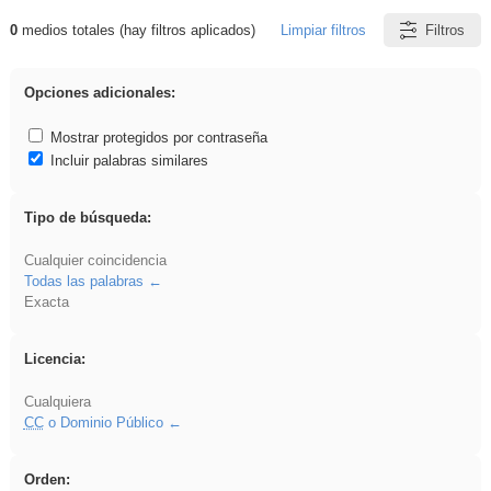
0
medios totales (hay filtros aplicados)
Limpiar filtros
Filtros
Resultados de: realista
Opciones adicionales:
Mostrar protegidos por contraseña
Incluir palabras similares
Tipo de búsqueda:
Cualquier coincidencia
Todas las palabras
Exacta
Licencia:
Cualquiera
CC
o Dominio Público
Orden: