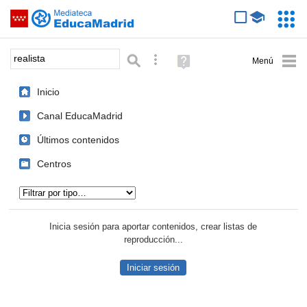
Mediateca de EducaMadrid
Saltar navegación
Servic
Educa
Palabra o frase:
Búsqueda avanzada
Ayuda
(en
ventana
Inicio
nueva)
Canal EducaMadrid
Últimos contenidos
Centros
Tipo de contenido:
Inicia sesión para aportar contenidos, crear listas de
reproducción...
Iniciar sesión