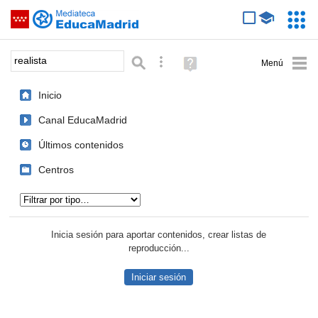
Mediateca de EducaMadrid
Saltar navegación
Servic
Educa
Palabra o frase:
Búsqueda avanzada
Ayuda
(en
ventana
Inicio
nueva)
Canal EducaMadrid
Últimos contenidos
Centros
Tipo de contenido:
Inicia sesión para aportar contenidos, crear listas de
reproducción...
Iniciar sesión