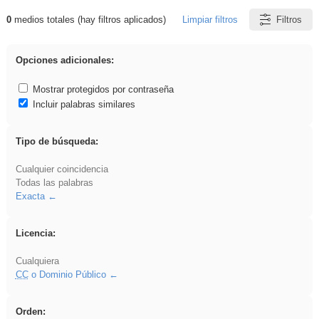
0
medios totales (hay filtros aplicados)
Limpiar filtros
Filtros
Resultados de: realista
Opciones adicionales:
Mostrar protegidos por contraseña
Incluir palabras similares
Tipo de búsqueda:
Cualquier coincidencia
Todas las palabras
Exacta
Licencia:
Cualquiera
CC
o Dominio Público
Orden: