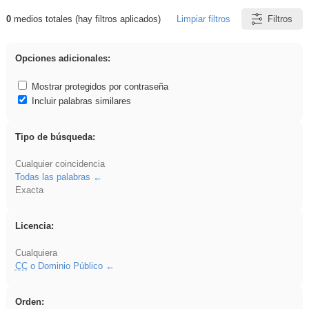
0
medios totales (hay filtros aplicados)
Limpiar filtros
Filtros
Resultados de: realista
Opciones adicionales:
Mostrar protegidos por contraseña
Incluir palabras similares
Tipo de búsqueda:
Cualquier coincidencia
Todas las palabras
Exacta
Licencia:
Cualquiera
CC
o Dominio Público
Orden: