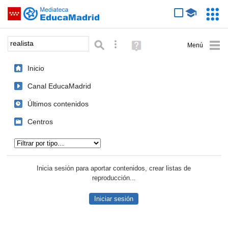
Mediateca de EducaMadrid
Saltar navegación
Servic
Educa
Palabra o frase:
Búsqueda avanzada
Ayuda
(en
ventana
Inicio
nueva)
Canal EducaMadrid
Últimos contenidos
Centros
Tipo de contenido:
Inicia sesión para aportar contenidos, crear listas de
reproducción...
Iniciar sesión