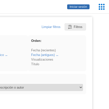
Servic
Iniciar sesión
Educa
Limpiar filtros
Filtros
Orden:
Fecha (recientes)
ico
Fecha (antiguos)
Visualizaciones
Título