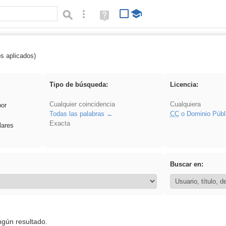
Búsqueda avanzada
Ayuda
(en
ventana
nueva)
os aplicados)
realista
Tipo de búsqueda:
Licencia:
Cualquier coincidencia
Cualquiera
por
Todas las palabras
CC
o Dominio Públ
Exacta
lares
Buscar en:
ngún resultado.