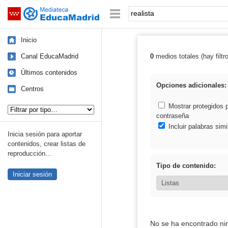
Mediateca de EducaMadrid
Saltar navegación
Palabra o frase:
Inicio
Canal EducaMadrid
0
medios totales (hay filtr
Resultados de: 
Últimos contenidos
Opciones adicionales:
Centros
Tipo de contenido:
Mostrar protegidos 
contraseña
Incluir palabras simi
Inicia sesión para aportar
contenidos, crear listas de
reproducción...
Tipo de contenido:
Iniciar sesión
No se ha encontrado ni