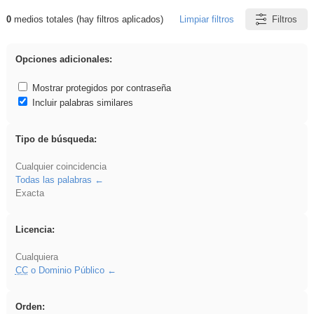
0
medios totales (hay filtros aplicados)
Limpiar filtros
Filtros
Resultados de: realista
Opciones adicionales:
Mostrar protegidos por contraseña
Incluir palabras similares
Tipo de búsqueda:
Cualquier coincidencia
Todas las palabras
Exacta
Licencia:
Cualquiera
CC
o Dominio Público
Orden: