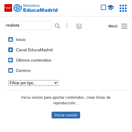
Mediateca de EducaMadrid
Saltar navegación
Servic
Educa
Palabra o frase:
Búsqueda avanzada
Ayuda
(en
ventana
Inicio
nueva)
Canal EducaMadrid
Últimos contenidos
Centros
Tipo de contenido:
Inicia sesión para aportar contenidos, crear listas de
reproducción...
Iniciar sesión