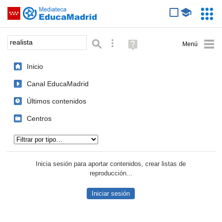
Mediateca de EducaMadrid
Saltar navegación
Servic
Educa
Palabra o frase:
Búsqueda avanzada
Ayuda
(en
ventana
Inicio
nueva)
Canal EducaMadrid
Últimos contenidos
Centros
Tipo de contenido:
Inicia sesión para aportar contenidos, crear listas de
reproducción...
Iniciar sesión