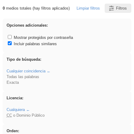
0
medios totales (hay filtros aplicados)
Limpiar filtros
Filtros
Resultados de: realista
Opciones adicionales:
Mostrar protegidos por contraseña
Incluir palabras similares
Tipo de búsqueda:
Cualquier coincidencia
Todas las palabras
Exacta
Licencia:
Cualquiera
CC
o Dominio Público
Orden: