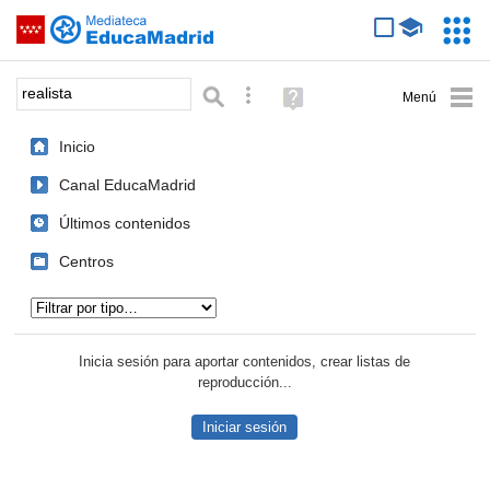
Mediateca de EducaMadrid
Saltar navegación
Servic
Educa
Palabra o frase:
Búsqueda avanzada
Ayuda
(en
ventana
Inicio
nueva)
Canal EducaMadrid
Últimos contenidos
Centros
Tipo de contenido:
Inicia sesión para aportar contenidos, crear listas de
reproducción...
Iniciar sesión