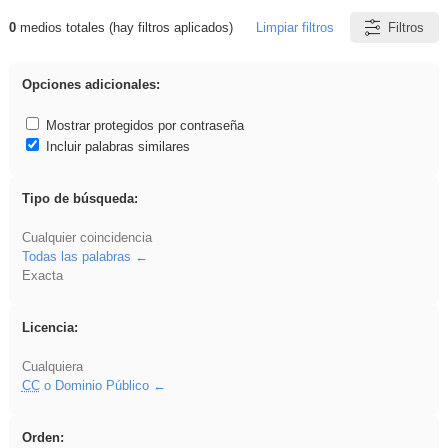
0
medios totales (hay filtros aplicados)
Limpiar filtros
Filtros
Resultados de: realista
Opciones adicionales:
Mostrar protegidos por contraseña
Incluir palabras similares
Tipo de búsqueda:
Cualquier coincidencia
Todas las palabras
Exacta
Licencia:
Cualquiera
CC
o Dominio Público
Orden: