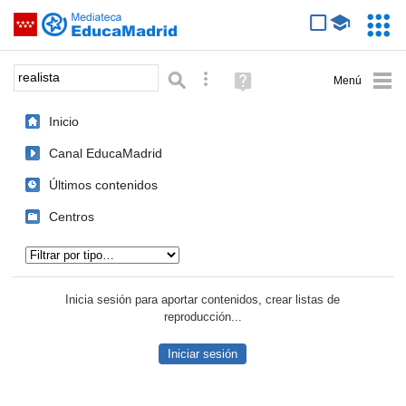
Mediateca de EducaMadrid
Saltar navegación
Servic
Educa
Palabra o frase:
Búsqueda avanzada
Ayuda
(en
ventana
Inicio
nueva)
Canal EducaMadrid
Últimos contenidos
Centros
Tipo de contenido:
Inicia sesión para aportar contenidos, crear listas de
reproducción...
Iniciar sesión