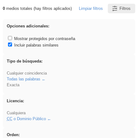
0
medios totales (hay filtros aplicados)
Limpiar filtros
Filtros
Resultados de: realista
Opciones adicionales:
Mostrar protegidos por contraseña
Incluir palabras similares
Tipo de búsqueda:
Cualquier coincidencia
Todas las palabras
Exacta
Licencia:
Cualquiera
CC
o Dominio Público
Orden: