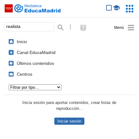
Mediateca de EducaMadrid
Saltar navegación
Servic
Educa
Palabra o frase:
Búsqueda avanzada
Ayuda
(en
ventana
Inicio
nueva)
Canal EducaMadrid
Últimos contenidos
Centros
Tipo de contenido:
Inicia sesión para aportar contenidos, crear listas de
reproducción...
Iniciar sesión