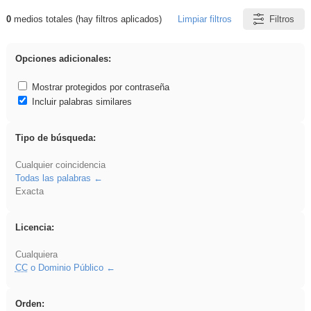
0
medios totales (hay filtros aplicados)
Limpiar filtros
Filtros
Resultados de: realista
Opciones adicionales:
Mostrar protegidos por contraseña
Incluir palabras similares
Tipo de búsqueda:
Cualquier coincidencia
Todas las palabras
Exacta
Licencia:
Cualquiera
CC
o Dominio Público
Orden: