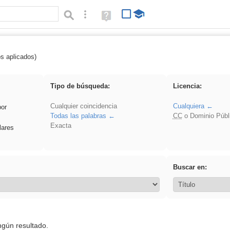
Búsqueda avanzada
Ayuda
(en
ventana
nueva)
os aplicados)
realista
Tipo de búsqueda:
Licencia:
Cualquier coincidencia
Cualquiera
por
Todas las palabras
CC
o Dominio Públ
Exacta
lares
Buscar en:
ngún resultado.