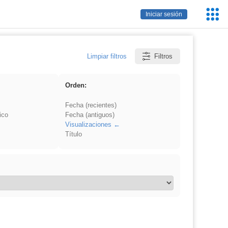
Servic
Iniciar sesión
Educa
Limpiar filtros
Filtros
Orden:
Fecha (recientes)
ico
Fecha (antiguos)
Visualizaciones
Título