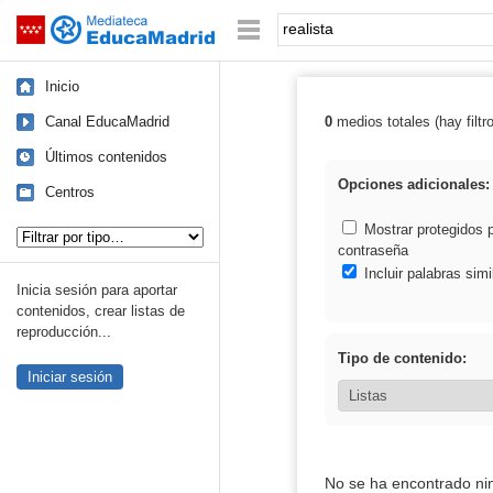
Mediateca de EducaMadrid
Saltar navegación
Palabra o frase:
Inicio
Canal EducaMadrid
0
medios totales (hay filtr
Resultados de: 
Últimos contenidos
Opciones adicionales:
Centros
Tipo de contenido:
Mostrar protegidos 
contraseña
Incluir palabras simi
Inicia sesión para aportar
contenidos, crear listas de
reproducción...
Tipo de contenido:
Iniciar sesión
No se ha encontrado ni