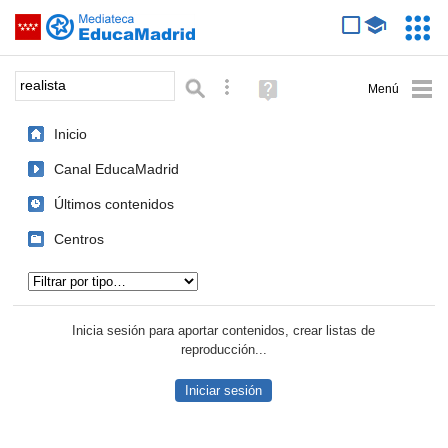
Mediateca de EducaMadrid
Saltar navegación
Servic
Educa
Palabra o frase:
Búsqueda avanzada
Ayuda
(en
ventana
Inicio
nueva)
Canal EducaMadrid
Últimos contenidos
Centros
Tipo de contenido:
Inicia sesión para aportar contenidos, crear listas de
reproducción...
Iniciar sesión