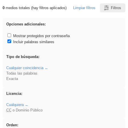
0
medios totales (hay filtros aplicados)
Limpiar filtros
Filtros
Resultados de: realista
Opciones adicionales:
Mostrar protegidos por contraseña
Incluir palabras similares
Tipo de búsqueda:
Cualquier coincidencia
Todas las palabras
Exacta
Licencia:
Cualquiera
CC
o Dominio Público
Orden: