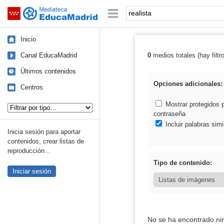
Mediateca de EducaMadrid
Saltar navegación
Palabra o frase:
Inicio
Canal EducaMadrid
0
medios totales (hay filtr
Resultados de: 
Últimos contenidos
Opciones adicionales:
Centros
Tipo de contenido:
Mostrar protegidos 
contraseña
Incluir palabras simi
Inicia sesión para aportar
contenidos, crear listas de
reproducción...
Tipo de contenido:
Iniciar sesión
No se ha encontrado ni