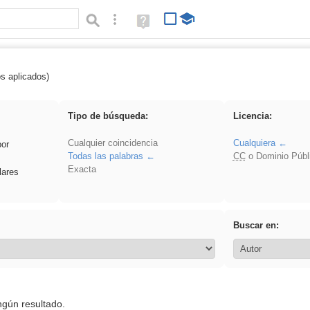
Búsqueda avanzada
Ayuda
(en
ventana
nueva)
os aplicados)
realista
Tipo de búsqueda:
Licencia:
Cualquier coincidencia
Cualquiera
por
Todas las palabras
CC
o Dominio Públ
Exacta
lares
Buscar en:
ngún resultado.