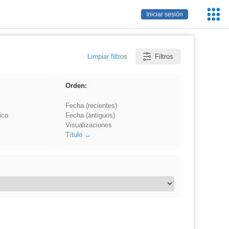
Servic
Iniciar sesión
Educa
Limpiar filtros
Filtros
Orden:
Fecha (recientes)
ico
Fecha (antiguos)
Visualizaciones
Título