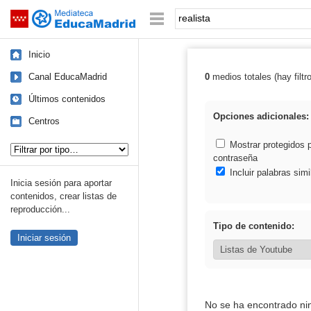
Mediateca de EducaMadrid
Saltar navegación
Palabra o frase:
Inicio
Canal EducaMadrid
0
medios totales (hay filtr
Resultados de: 
Últimos contenidos
Opciones adicionales:
Centros
Tipo de contenido:
Mostrar protegidos 
contraseña
Incluir palabras simi
Inicia sesión para aportar
contenidos, crear listas de
reproducción...
Tipo de contenido:
Iniciar sesión
No se ha encontrado ni