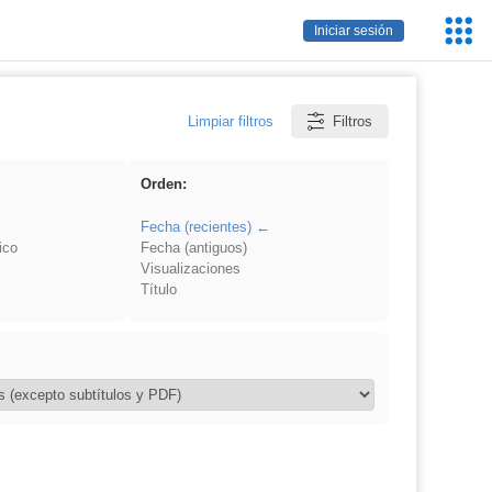
Servic
Iniciar sesión
Educa
Limpiar filtros
Filtros
Orden:
Fecha (recientes)
ico
Fecha (antiguos)
Visualizaciones
Título