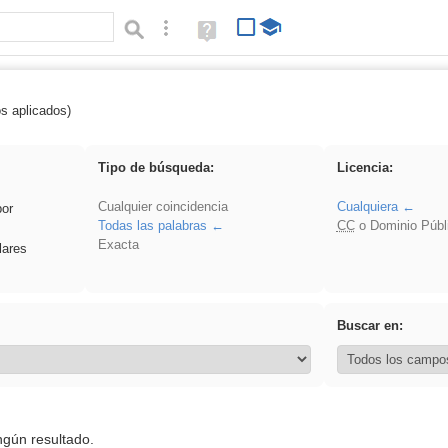
Búsqueda avanzada
Ayuda
(en
ventana
nueva)
os aplicados)
realista
Tipo de búsqueda:
Licencia:
Cualquier coincidencia
Cualquiera
por
Todas las palabras
CC
o Dominio Públ
Exacta
lares
Buscar en:
ngún resultado.