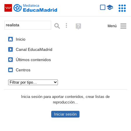
Mediateca de EducaMadrid
Saltar navegación
Servic
Educa
Palabra o frase:
Búsqueda avanzada
Ayuda
(en
ventana
Inicio
nueva)
Canal EducaMadrid
Últimos contenidos
Centros
Tipo de contenido:
Inicia sesión para aportar contenidos, crear listas de
reproducción...
Iniciar sesión