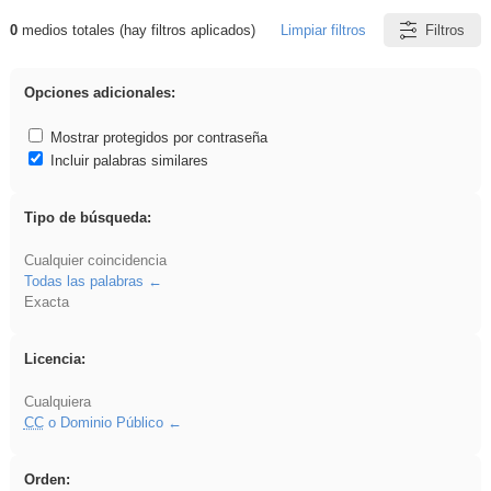
0
medios totales (hay filtros aplicados)
Limpiar filtros
Filtros
Resultados de: realista
Opciones adicionales:
Mostrar protegidos por contraseña
Incluir palabras similares
Tipo de búsqueda:
Cualquier coincidencia
Todas las palabras
Exacta
Licencia:
Cualquiera
CC
o Dominio Público
Orden: