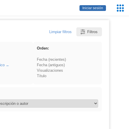
Servic
Iniciar sesión
Educa
Limpiar filtros
Filtros
Orden:
Fecha (recientes)
ico
Fecha (antiguos)
Visualizaciones
Título