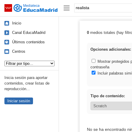
Mediateca de EducaMadrid
Saltar navegación
Palabra o frase:
Inicio
Canal EducaMadrid
0
medios totales (hay filtr
Resultados de: 
Últimos contenidos
Opciones adicionales:
Centros
Tipo de contenido:
Mostrar protegidos 
contraseña
Incluir palabras simi
Inicia sesión para aportar
contenidos, crear listas de
reproducción...
Tipo de contenido:
Iniciar sesión
No se ha encontrado ni