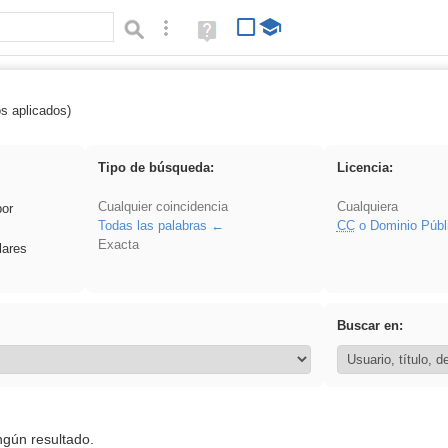
Búsqueda avanzada
Ayuda
(en
ventana
nueva)
os aplicados)
realista
Tipo de búsqueda:
Licencia:
Cualquier coincidencia
Cualquiera
por
Todas las palabras
CC
o Dominio Públ
Exacta
lares
Buscar en:
ngún resultado.