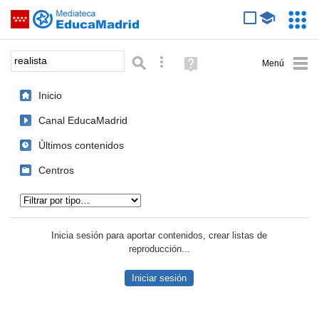
Mediateca de EducaMadrid
Saltar navegación
Servic
Educa
Palabra o frase:
Búsqueda avanzada
Ayuda
(en
ventana
Inicio
nueva)
Canal EducaMadrid
Últimos contenidos
Centros
Tipo de contenido:
Inicia sesión para aportar contenidos, crear listas de
reproducción...
Iniciar sesión