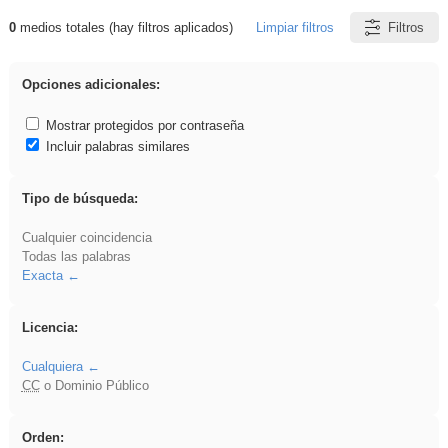
0
medios totales (hay filtros aplicados)
Limpiar filtros
Filtros
Resultados de: realista
Opciones adicionales:
Mostrar protegidos por contraseña
Incluir palabras similares
Tipo de búsqueda:
Cualquier coincidencia
Todas las palabras
Exacta
Licencia:
Cualquiera
CC
o Dominio Público
Orden: