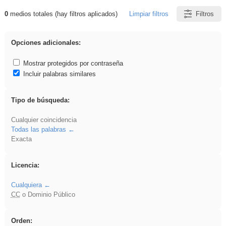
0
medios totales (hay filtros aplicados)
Limpiar filtros
Filtros
Resultados de: realista
Opciones adicionales:
Mostrar protegidos por contraseña
Incluir palabras similares
Tipo de búsqueda:
Cualquier coincidencia
Todas las palabras
Exacta
Licencia:
Cualquiera
CC
o Dominio Público
Orden: