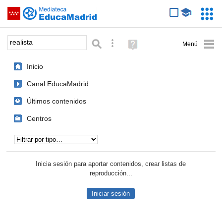
Mediateca de EducaMadrid
Saltar navegación
Servic
Educa
Palabra o frase:
Búsqueda avanzada
Ayuda
(en
ventana
Inicio
nueva)
Canal EducaMadrid
Últimos contenidos
Centros
Tipo de contenido:
Inicia sesión para aportar contenidos, crear listas de
reproducción...
Iniciar sesión