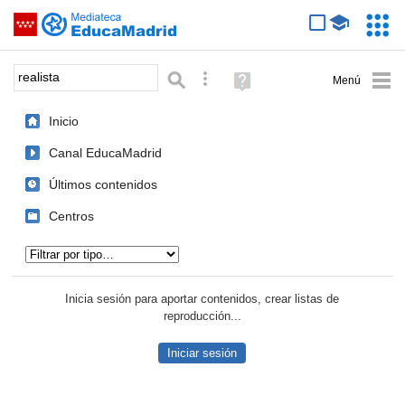
Mediateca de EducaMadrid
Saltar navegación
Servic
Educa
Palabra o frase:
Búsqueda avanzada
Ayuda
(en
ventana
Inicio
nueva)
Canal EducaMadrid
Últimos contenidos
Centros
Tipo de contenido:
Inicia sesión para aportar contenidos, crear listas de
reproducción...
Iniciar sesión