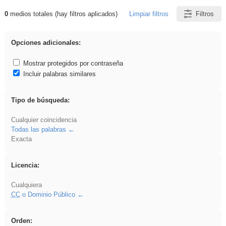
0
medios totales (hay filtros aplicados)
Limpiar filtros
Filtros
Resultados de: realista
Opciones adicionales:
Mostrar protegidos por contraseña
Incluir palabras similares
Tipo de búsqueda:
Cualquier coincidencia
Todas las palabras
Exacta
Licencia:
Cualquiera
CC
o Dominio Público
Orden: