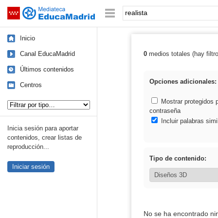
Mediateca de EducaMadrid
Saltar navegación
Palabra o frase:
Inicio
Canal EducaMadrid
0
medios totales (hay filtr
Resultados de: 
Últimos contenidos
Opciones adicionales:
Centros
Tipo de contenido:
Mostrar protegidos 
contraseña
Incluir palabras simi
Inicia sesión para aportar
contenidos, crear listas de
reproducción...
Tipo de contenido:
Iniciar sesión
No se ha encontrado ni