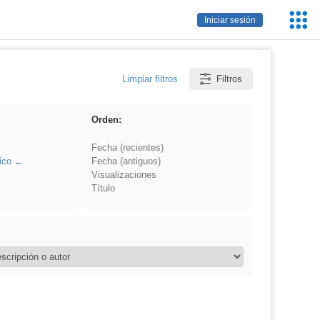
Servic
Iniciar sesión
Educa
Limpiar filtros
Filtros
Orden:
Fecha (recientes)
ico
Fecha (antiguos)
Visualizaciones
Título