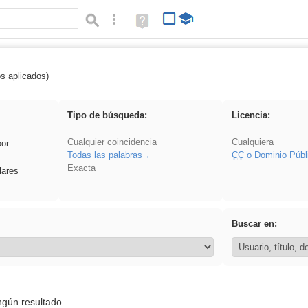
Búsqueda avanzada
Ayuda
(en
ventana
nueva)
os aplicados)
realista
Tipo de búsqueda:
Licencia:
Cualquier coincidencia
Cualquiera
por
Todas las palabras
CC
o Dominio Públ
Exacta
lares
Buscar en:
ngún resultado.