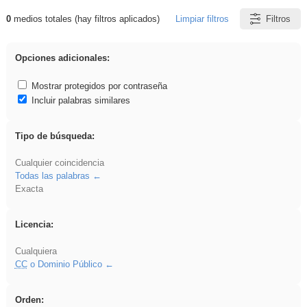
0
medios totales (hay filtros aplicados)
Limpiar filtros
Filtros
Resultados de: realista
Opciones adicionales:
Mostrar protegidos por contraseña
Incluir palabras similares
Tipo de búsqueda:
Cualquier coincidencia
Todas las palabras
Exacta
Licencia:
Cualquiera
CC
o Dominio Público
Orden: