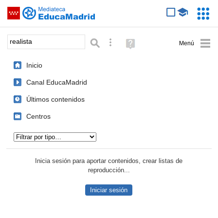
Mediateca de EducaMadrid
Saltar navegación
Servic
Educa
Palabra o frase:
Búsqueda avanzada
Ayuda
(en
ventana
Inicio
nueva)
Canal EducaMadrid
Últimos contenidos
Centros
Tipo de contenido:
Inicia sesión para aportar contenidos, crear listas de
reproducción...
Iniciar sesión