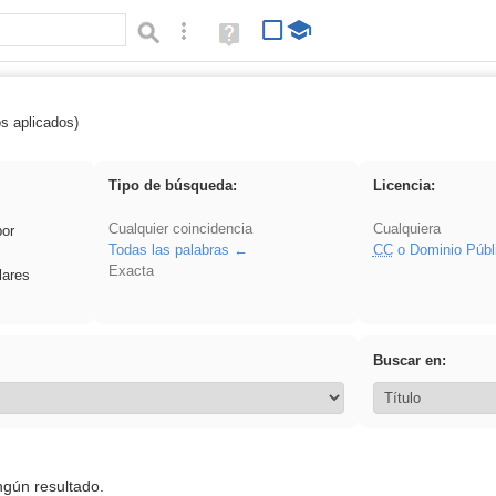
Búsqueda avanzada
Ayuda
(en
ventana
nueva)
os aplicados)
realista
Tipo de búsqueda:
Licencia:
Cualquier coincidencia
Cualquiera
por
Todas las palabras
CC
o Dominio Públ
Exacta
lares
Buscar en:
ngún resultado.