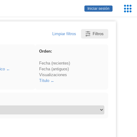
Servic
Iniciar sesión
Educa
Limpiar filtros
Filtros
Orden:
Fecha (recientes)
ico
Fecha (antiguos)
Visualizaciones
Título