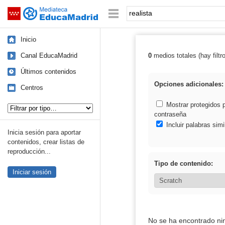
Mediateca de EducaMadrid
Saltar navegación
Palabra o frase:
Inicio
Canal EducaMadrid
0
medios totales (hay filtr
Resultados de: 
Últimos contenidos
Opciones adicionales:
Centros
Tipo de contenido:
Mostrar protegidos 
contraseña
Incluir palabras simi
Inicia sesión para aportar
contenidos, crear listas de
reproducción...
Tipo de contenido:
Iniciar sesión
No se ha encontrado ni