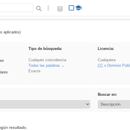
Búsqueda avanzada
Ayuda
(en
ventana
nueva)
os aplicados)
realista
Tipo de búsqueda:
Licencia:
Cualquier coincidencia
Cualquiera
por
Todas las palabras
CC
o Dominio Públ
Exacta
lares
Buscar en:
ngún resultado.