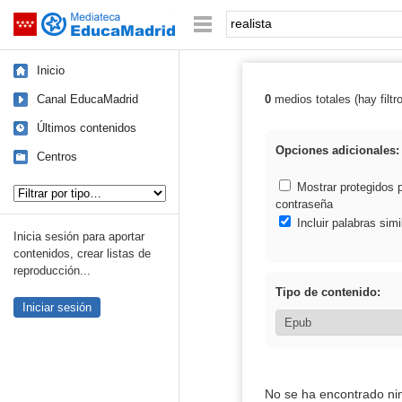
Mediateca de EducaMadrid
Saltar navegación
Palabra o frase:
Inicio
Canal EducaMadrid
0
medios totales (hay filtr
Resultados de: 
Últimos contenidos
Opciones adicionales:
Centros
Tipo de contenido:
Mostrar protegidos 
contraseña
Incluir palabras simi
Inicia sesión para aportar
contenidos, crear listas de
reproducción...
Tipo de contenido:
Iniciar sesión
No se ha encontrado ni