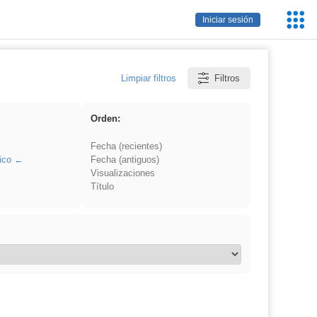
Servic
Iniciar sesión
Educa
Limpiar filtros
Filtros
Orden:
Fecha (recientes)
ico
Fecha (antiguos)
Visualizaciones
Título