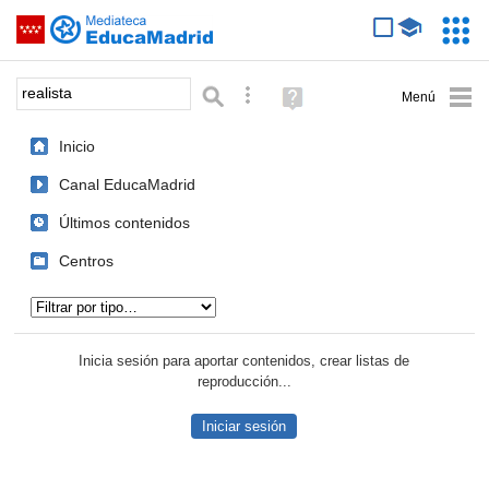
Mediateca de EducaMadrid
Saltar navegación
Servic
Educa
Palabra o frase:
Búsqueda avanzada
Ayuda
(en
ventana
Inicio
nueva)
Canal EducaMadrid
Últimos contenidos
Centros
Tipo de contenido:
Inicia sesión para aportar contenidos, crear listas de
reproducción...
Iniciar sesión