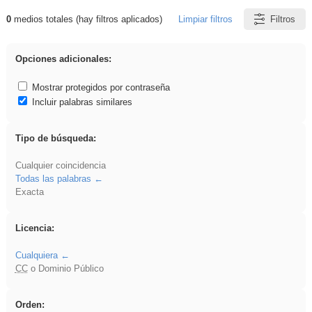
0
medios totales (hay filtros aplicados)
Limpiar filtros
Filtros
Resultados de: realista
Opciones adicionales:
Mostrar protegidos por contraseña
Incluir palabras similares
Tipo de búsqueda:
Cualquier coincidencia
Todas las palabras
Exacta
Licencia:
Cualquiera
CC
o Dominio Público
Orden: