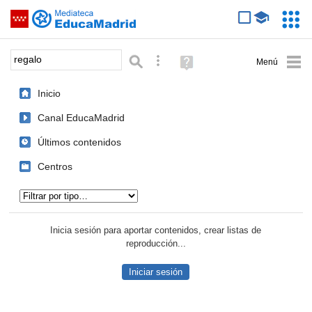
Mediateca de EducaMadrid
Saltar navegación
Servic
Educa
Palabra o frase:
Búsqueda avanzada
Ayuda
(en
ventana
Inicio
nueva)
Canal EducaMadrid
Últimos contenidos
Centros
Tipo de contenido:
Inicia sesión para aportar contenidos, crear listas de
reproducción...
Iniciar sesión