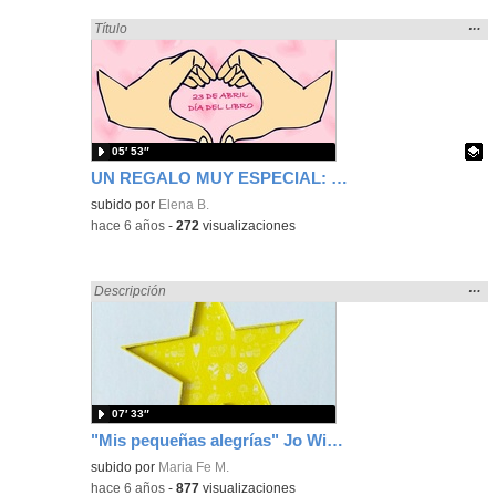
Mos
…
Encontrado «regalo» en:
Título
la
ubic
de l
bús
05′ 53″
UN REGALO MUY ESPECIAL: DÍA DEL LIBRO
Contenido educativo.
subido por
Elena B.
-
hace 6 años
-
272
visualizaciones
Mos
…
Encontrado «regalo» en:
Descripción
la
ubic
de l
bús
07′ 33″
"Mis pequeñas alegrías" Jo Witek y Christine Roussey. Contado por el Equipo Docente CEIP Isaac Peral.
subido por
Maria Fe M.
-
hace 6 años
-
877
visualizaciones