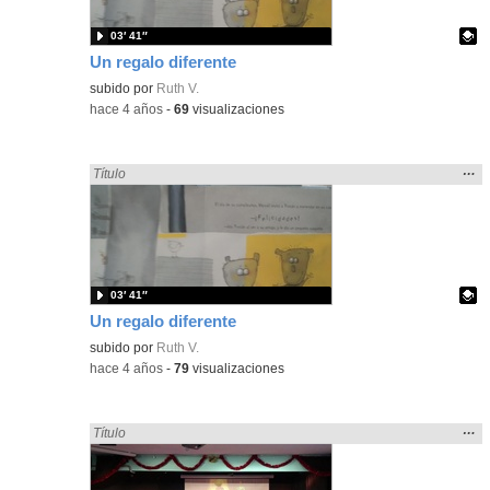
03′ 41″
Un regalo diferente
Contenido educativo.
subido por
Ruth V.
-
hace 4 años
-
69
visualizaciones
Mos
…
Encontrado «regalo» en:
Título
la
ubic
de l
bús
03′ 41″
Un regalo diferente
Contenido educativo.
subido por
Ruth V.
-
hace 4 años
-
79
visualizaciones
Mos
…
Encontrado «regalo» en:
Título
la
ubic
de l