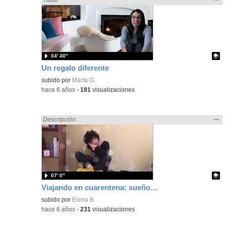
la
ubic
de l
bús
04′ 40″
Un regalo diferente
Contenido educativo.
subido por
Marta G.
-
hace 6 años
-
181
visualizaciones
Mos
…
Encontrado «regalo» en:
Descripción
la
ubic
de l
bús
07′ 0″
Viajando en cuarentena: sueños al pie de un arcoíris. DE LA ESCALERA ROJA A LA NANA
Contenido educativo.
subido por
Elena B.
-
hace 6 años
-
231
visualizaciones