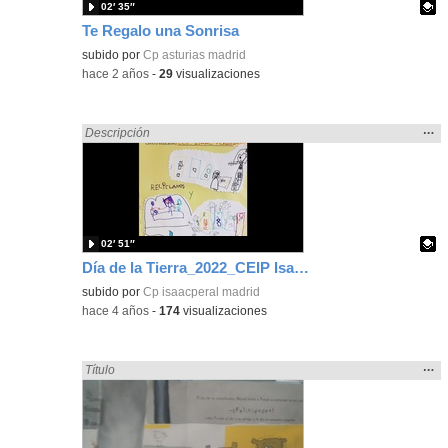
02′ 35″
Te Regalo una Sonrisa
Contenido educativo.
subido por
Cp asturias madrid
-
hace 2 años
-
29
visualizaciones
Mos
…
Encontrado «regalo» en:
Descripción
la
ubic
de l
bús
02′ 51″
Día de la Tierra_2022_CEIP Isaac Peral
Contenido educativo.
subido por
Cp isaacperal madrid
-
hace 4 años
-
174
visualizaciones
Mos
…
Encontrado «regalo» en:
Título
la
ubic
de l
bús