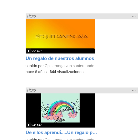
Mos
…
Encontrado «regalo» en:
Título
la
ubic
de l
bús
06′ 40″
Un regalo de nuestros alumnos
subido por
Cp tiernogalvan sanfernando
-
hace 6 años
-
644
visualizaciones
Mos
…
Encontrado «regalo» en:
Título
la
ubic
de l
bús
04′ 54″
De ellos aprendí.....Un regalo para nuestros alumnos del CEIP ENRIQUE TIERNO GALVÁN
subido por
Cp tiernogalvan sanfernando