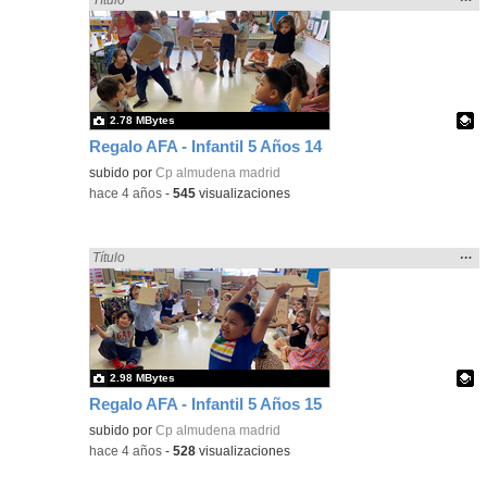
la
ubic
de l
bús
2.78 MBytes
Regalo AFA - Infantil 5 Años 14
Contenido educativo.
subido por
Cp almudena madrid
-
hace 4 años
-
545
visualizaciones
Mos
…
Encontrado «regalo» en:
Título
la
ubic
de l
bús
2.98 MBytes
Regalo AFA - Infantil 5 Años 15
Contenido educativo.
subido por
Cp almudena madrid
-
hace 4 años
-
528
visualizaciones