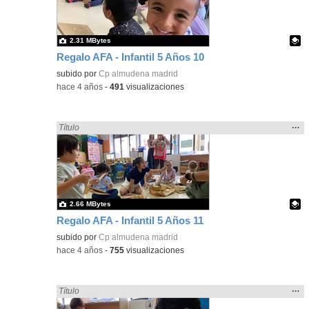
bús
2.31 MBytes
Regalo AFA - Infantil 5 Años 10
Contenido educativo.
subido por
Cp almudena madrid
-
hace 4 años
-
491
visualizaciones
Mos
…
Encontrado «regalo» en:
Título
la
ubic
de l
bús
2.66 MBytes
Regalo AFA - Infantil 5 Años 11
Contenido educativo.
subido por
Cp almudena madrid
-
hace 4 años
-
755
visualizaciones
Mos
…
Encontrado «regalo» en:
Título
la