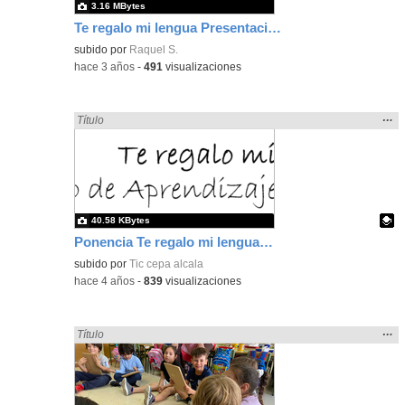
3.16 MBytes
Te regalo mi lengua Presentación 2022
subido por
Raquel S.
-
hace 3 años
-
491
visualizaciones
Mos
…
Encontrado «regalo» en:
Título
la
ubic
de l
bús
40.58 KBytes
Ponencia Te regalo mi lengua Un proyecto de Aprendizaje y Servicio en el CEPA
Contenido educativo.
subido por
Tic cepa alcala
-
hace 4 años
-
839
visualizaciones
Mos
…
Encontrado «regalo» en:
Título
la
ubic
de l
bús