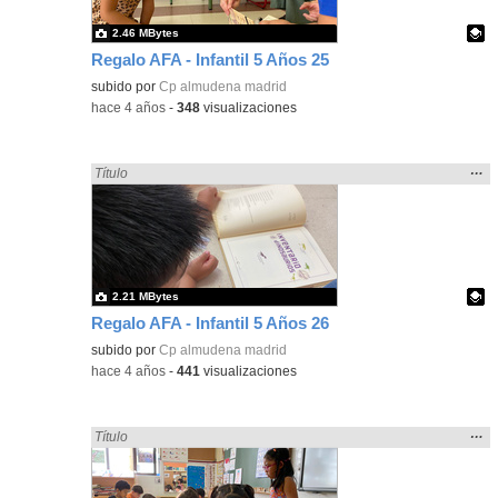
2.46 MBytes
Regalo AFA - Infantil 5 Años 25
Contenido educativo.
subido por
Cp almudena madrid
-
hace 4 años
-
348
visualizaciones
Mos
…
Encontrado «regalo» en:
Título
la
ubic
de l
bús
2.21 MBytes
Regalo AFA - Infantil 5 Años 26
Contenido educativo.
subido por
Cp almudena madrid
-
hace 4 años
-
441
visualizaciones
Mos
…
Encontrado «regalo» en:
Título
la
ubic
de l