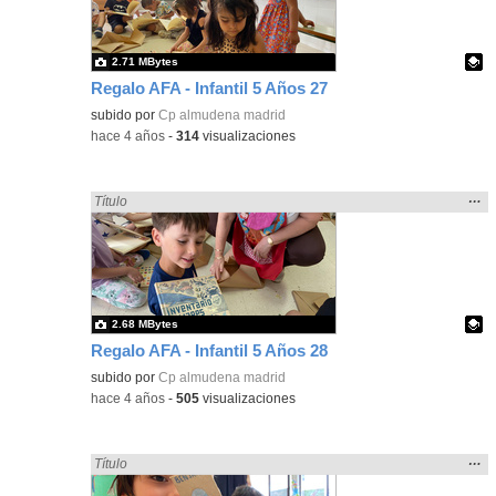
bús
2.71 MBytes
Regalo AFA - Infantil 5 Años 27
Contenido educativo.
subido por
Cp almudena madrid
-
hace 4 años
-
314
visualizaciones
Mos
…
Encontrado «regalo» en:
Título
la
ubic
de l
bús
2.68 MBytes
Regalo AFA - Infantil 5 Años 28
Contenido educativo.
subido por
Cp almudena madrid
-
hace 4 años
-
505
visualizaciones
Mos
…
Encontrado «regalo» en:
Título
la