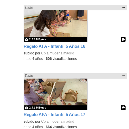
Mos
…
Encontrado «regalo» en:
Título
la
ubic
de l
bús
2.62 MBytes
Regalo AFA - Infantil 5 Años 16
Contenido educativo.
subido por
Cp almudena madrid
-
hace 4 años
-
606
visualizaciones
Mos
…
Encontrado «regalo» en:
Título
la
ubic
de l
bús
2.71 MBytes
Regalo AFA - Infantil 5 Años 17
Contenido educativo.
subido por
Cp almudena madrid
-
hace 4 años
-
664
visualizaciones