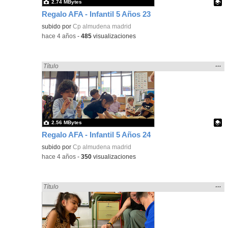
2.74 MBytes
Regalo AFA - Infantil 5 Años 23
Contenido educativo.
subido por
Cp almudena madrid
-
hace 4 años
-
485
visualizaciones
Mos
…
Encontrado «regalo» en:
Título
la
ubic
de l
bús
2.56 MBytes
Regalo AFA - Infantil 5 Años 24
Contenido educativo.
subido por
Cp almudena madrid
-
hace 4 años
-
350
visualizaciones
Mos
…
Encontrado «regalo» en:
Título
la
ubic
de l
bús