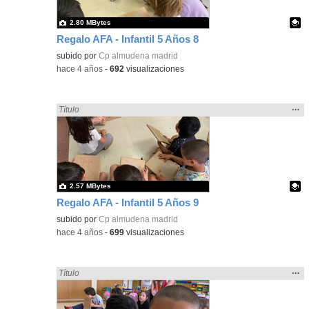
2.80 MBytes
Regalo AFA - Infantil 5 Años 8
Contenido educativo.
subido por
Cp almudena madrid
-
hace 4 años
-
692
visualizaciones
Mos
…
Encontrado «regalo» en:
Título
la
ubic
de l
bús
2.57 MBytes
Regalo AFA - Infantil 5 Años 9
Contenido educativo.
subido por
Cp almudena madrid
-
hace 4 años
-
699
visualizaciones
Mos
…
Encontrado «regalo» en:
Título
la
ubic
de l