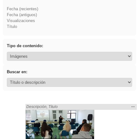
Fecha (recientes)
Fecha (antiguos)
Visualizaciones
Título
Tipo de contenido:
Buscar en:
Mos
…
Encontrado «regalo» en:
Descripción
,
Título
la
ubic
de l
bús