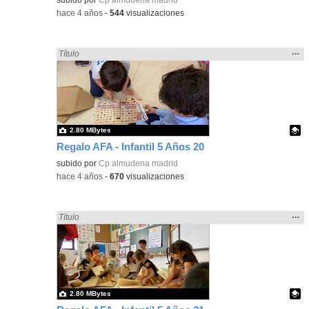
-
hace 4 años
-
544
visualizaciones
Mos
…
Encontrado «regalo» en:
Título
la
ubic
de l
bús
2.80 MBytes
Regalo AFA - Infantil 5 Años 20
Contenido educativo.
subido por
Cp almudena madrid
-
hace 4 años
-
670
visualizaciones
Mos
…
Encontrado «regalo» en:
Título
la
ubic
de l
bús
2.80 MBytes