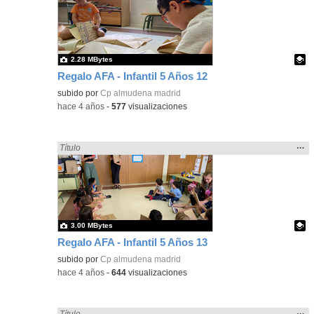
ubic
de l
bús
2.28 MBytes
Regalo AFA - Infantil 5 Años 12
Contenido educativo.
subido por
Cp almudena madrid
-
hace 4 años
-
577
visualizaciones
Mos
…
Encontrado «regalo» en:
Título
la
ubic
de l
bús
3.00 MBytes
Regalo AFA - Infantil 5 Años 13
Contenido educativo.
subido por
Cp almudena madrid
-
hace 4 años
-
644
visualizaciones
Mos
…
Encontrado «regalo» en:
Título