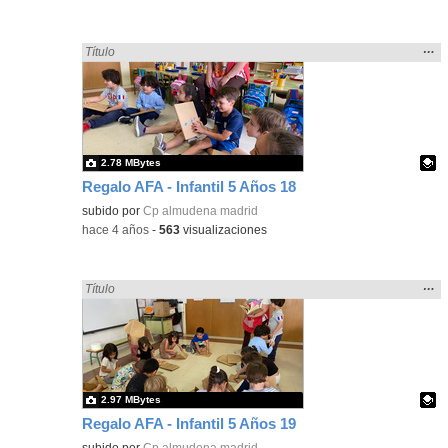
Mos
…
Encontrado «regalo» en:
Título
la
ubic
de l
bús
2.78 MBytes
Regalo AFA - Infantil 5 Años 18
Contenido educativo.
subido por
Cp almudena madrid
-
hace 4 años
-
563
visualizaciones
Mos
…
Encontrado «regalo» en:
Título
la
ubic
de l
bús
2.97 MBytes
Regalo AFA - Infantil 5 Años 19
Contenido educativo.
subido por
Cp almudena madrid