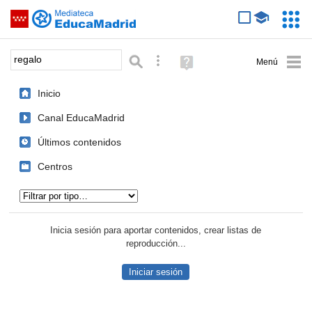
Mediateca de EducaMadrid
Saltar navegación
Servic
Educa
Palabra o frase:
Búsqueda avanzada
Ayuda
(en
ventana
Inicio
nueva)
Canal EducaMadrid
Últimos contenidos
Centros
Tipo de contenido:
Inicia sesión para aportar contenidos, crear listas de
reproducción...
Iniciar sesión