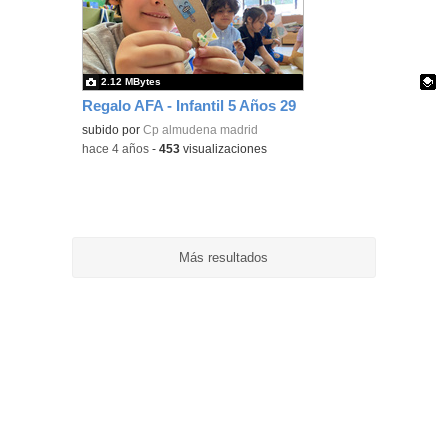
ubic
de l
bús
2.12 MBytes
Regalo AFA - Infantil 5 Años 29
Contenido educativo.
subido por
Cp almudena madrid
-
hace 4 años
-
453
visualizaciones
Más resultados