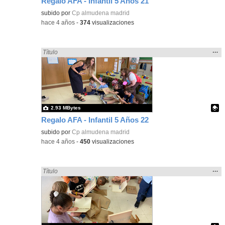
Regalo AFA - Infantil 5 Años 21
Contenido educativo.
subido por
Cp almudena madrid
-
hace 4 años
-
374
visualizaciones
Mos
…
Encontrado «regalo» en:
Título
la
ubic
de l
bús
2.93 MBytes
Regalo AFA - Infantil 5 Años 22
Contenido educativo.
subido por
Cp almudena madrid
-
hace 4 años
-
450
visualizaciones
Mos
…
Encontrado «regalo» en:
Título
la
ubic
de l
bús