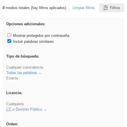
0
medios totales (hay filtros aplicados)
Limpiar filtros
Filtros
Resultados de: regalo
Opciones adicionales:
Mostrar protegidos por contraseña
Incluir palabras similares
Tipo de búsqueda:
Cualquier coincidencia
Todas las palabras
Exacta
Licencia:
Cualquiera
CC
o Dominio Público
Orden: