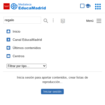
Mediateca de EducaMadrid
Saltar navegación
Servic
Educa
Palabra o frase:
Búsqueda avanzada
Ayuda
(en
ventana
Inicio
nueva)
Canal EducaMadrid
Últimos contenidos
Centros
Tipo de contenido:
Inicia sesión para aportar contenidos, crear listas de
reproducción...
Iniciar sesión