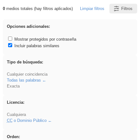
0
medios totales (hay filtros aplicados)
Limpiar filtros
Filtros
Resultados de: regalo
Opciones adicionales:
Mostrar protegidos por contraseña
Incluir palabras similares
Tipo de búsqueda:
Cualquier coincidencia
Todas las palabras
Exacta
Licencia:
Cualquiera
CC
o Dominio Público
Orden: