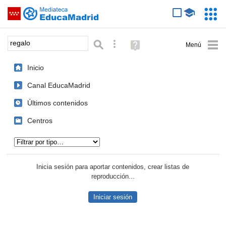
Mediateca de EducaMadrid
Saltar navegación
Servic
Educa
Palabra o frase:
Búsqueda avanzada
Ayuda
(en
ventana
Inicio
nueva)
Canal EducaMadrid
Últimos contenidos
Centros
Tipo de contenido:
Inicia sesión para aportar contenidos, crear listas de
reproducción...
Iniciar sesión