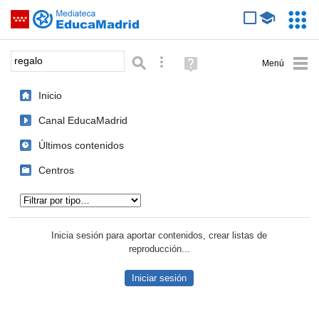
Mediateca de EducaMadrid
Saltar navegación
Servic
Educa
Palabra o frase:
Búsqueda avanzada
Ayuda
(en
ventana
Inicio
nueva)
Canal EducaMadrid
Últimos contenidos
Centros
Tipo de contenido:
Inicia sesión para aportar contenidos, crear listas de
reproducción...
Iniciar sesión