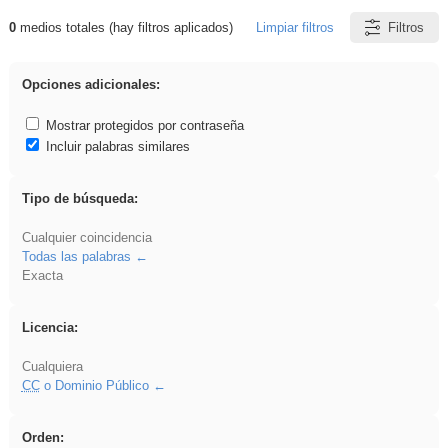
0
medios totales (hay filtros aplicados)
Limpiar filtros
Filtros
Resultados de: regalo
Opciones adicionales:
Mostrar protegidos por contraseña
Incluir palabras similares
Tipo de búsqueda:
Cualquier coincidencia
Todas las palabras
Exacta
Licencia:
Cualquiera
CC
o Dominio Público
Orden: