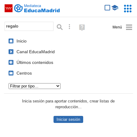
Mediateca de EducaMadrid
Saltar navegación
Servic
Educa
Palabra o frase:
Búsqueda avanzada
Ayuda
(en
ventana
Inicio
nueva)
Canal EducaMadrid
Últimos contenidos
Centros
Tipo de contenido:
Inicia sesión para aportar contenidos, crear listas de
reproducción...
Iniciar sesión