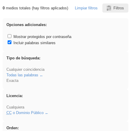
0
medios totales (hay filtros aplicados)
Limpiar filtros
Filtros
Resultados de: regalo
Opciones adicionales:
Mostrar protegidos por contraseña
Incluir palabras similares
Tipo de búsqueda:
Cualquier coincidencia
Todas las palabras
Exacta
Licencia:
Cualquiera
CC
o Dominio Público
Orden: