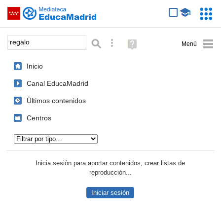
Mediateca de EducaMadrid
Saltar navegación
Servic
Educa
Palabra o frase:
Búsqueda avanzada
Ayuda
(en
ventana
Inicio
nueva)
Canal EducaMadrid
Últimos contenidos
Centros
Tipo de contenido:
Inicia sesión para aportar contenidos, crear listas de
reproducción...
Iniciar sesión