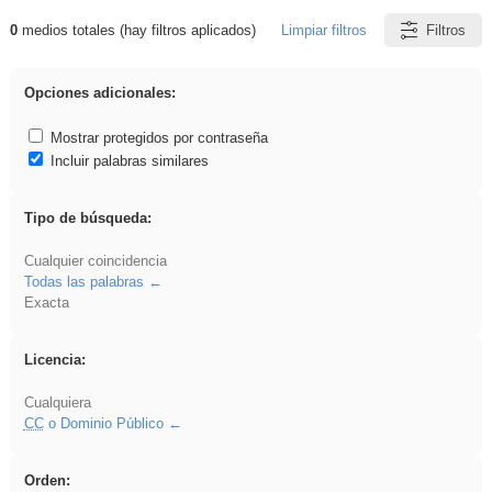
0
medios totales (hay filtros aplicados)
Limpiar filtros
Filtros
Resultados de: regalo
Opciones adicionales:
Mostrar protegidos por contraseña
Incluir palabras similares
Tipo de búsqueda:
Cualquier coincidencia
Todas las palabras
Exacta
Licencia:
Cualquiera
CC
o Dominio Público
Orden: