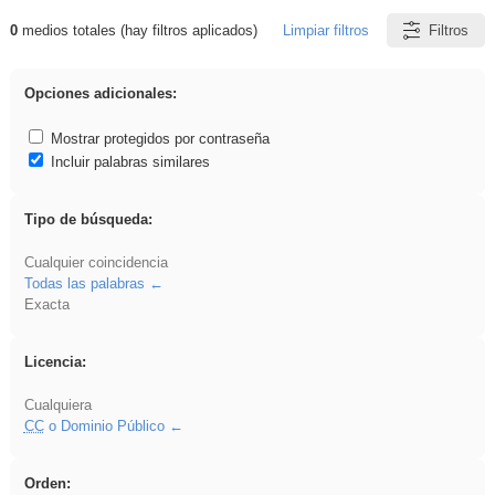
0
medios totales (hay filtros aplicados)
Limpiar filtros
Filtros
Resultados de: regalo
Opciones adicionales:
Mostrar protegidos por contraseña
Incluir palabras similares
Tipo de búsqueda:
Cualquier coincidencia
Todas las palabras
Exacta
Licencia:
Cualquiera
CC
o Dominio Público
Orden: