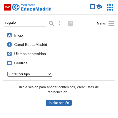
Mediateca de EducaMadrid
Saltar navegación
Servic
Educa
Palabra o frase:
Búsqueda avanzada
Ayuda
(en
ventana
Inicio
nueva)
Canal EducaMadrid
Últimos contenidos
Centros
Tipo de contenido:
Inicia sesión para aportar contenidos, crear listas de
reproducción...
Iniciar sesión