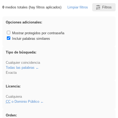
0
medios totales (hay filtros aplicados)
Limpiar filtros
Filtros
Resultados de: regalo
Opciones adicionales:
Mostrar protegidos por contraseña
Incluir palabras similares
Tipo de búsqueda:
Cualquier coincidencia
Todas las palabras
Exacta
Licencia:
Cualquiera
CC
o Dominio Público
Orden: