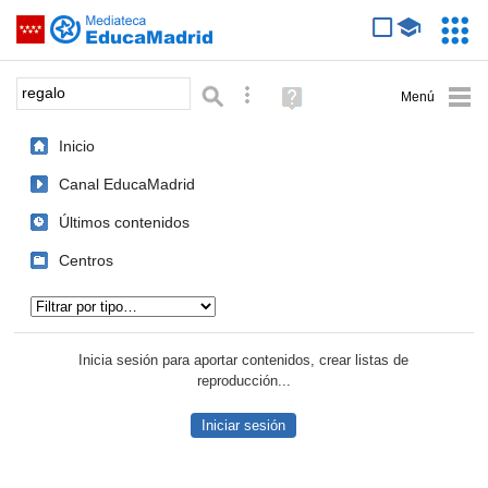
Mediateca de EducaMadrid
Saltar navegación
Servic
Educa
Palabra o frase:
Búsqueda avanzada
Ayuda
(en
ventana
Inicio
nueva)
Canal EducaMadrid
Últimos contenidos
Centros
Tipo de contenido:
Inicia sesión para aportar contenidos, crear listas de
reproducción...
Iniciar sesión