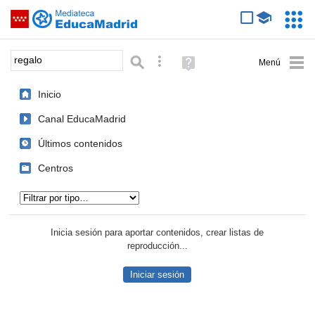
Mediateca de EducaMadrid
Saltar navegación
Servic
Educa
Palabra o frase:
Búsqueda avanzada
Ayuda
(en
ventana
Inicio
nueva)
Canal EducaMadrid
Últimos contenidos
Centros
Tipo de contenido:
Inicia sesión para aportar contenidos, crear listas de
reproducción...
Iniciar sesión