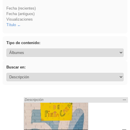
Fecha (recientes)
Fecha (antiguos)
Visualizaciones
Título
Tipo de contenido:
Buscar en:
Mos
…
Encontrado «regalo» en:
Descripción
la
ubic
de l
bús