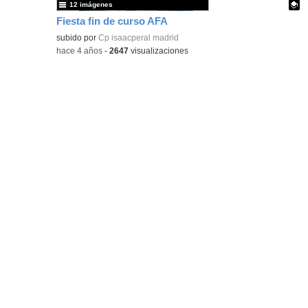
12 imágenes
Fiesta fin de curso AFA
Contenido educativo.
subido por
Cp isaacperal madrid
-
hace 4 años
-
2647
visualizaciones