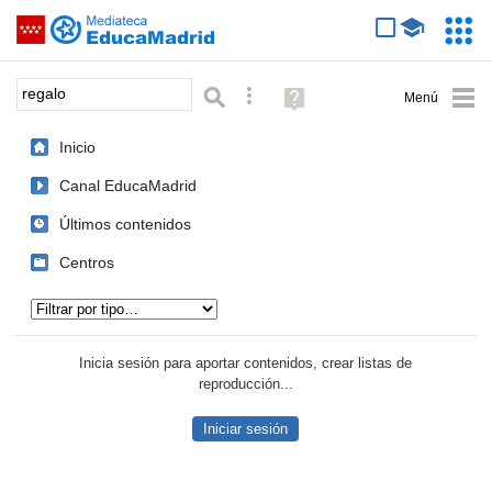
Mediateca de EducaMadrid
Saltar navegación
Servic
Educa
Palabra o frase:
Búsqueda avanzada
Ayuda
(en
ventana
Inicio
nueva)
Canal EducaMadrid
Últimos contenidos
Centros
Tipo de contenido:
Inicia sesión para aportar contenidos, crear listas de
reproducción...
Iniciar sesión