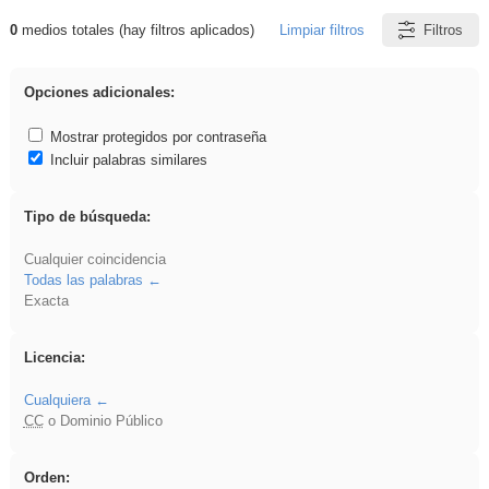
0
medios totales (hay filtros aplicados)
Limpiar filtros
Filtros
Resultados de: regalo
Opciones adicionales:
Mostrar protegidos por contraseña
Incluir palabras similares
Tipo de búsqueda:
Cualquier coincidencia
Todas las palabras
Exacta
Licencia:
Cualquiera
CC
o Dominio Público
Orden: