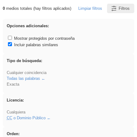
0
medios totales (hay filtros aplicados)
Limpiar filtros
Filtros
Resultados de: regalo
Opciones adicionales:
Mostrar protegidos por contraseña
Incluir palabras similares
Tipo de búsqueda:
Cualquier coincidencia
Todas las palabras
Exacta
Licencia:
Cualquiera
CC
o Dominio Público
Orden: