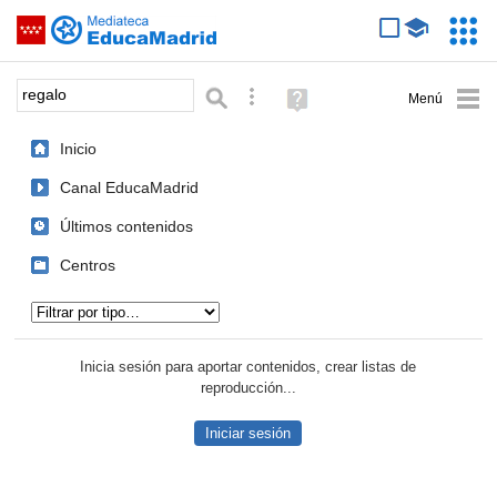
Mediateca de EducaMadrid
Saltar navegación
Servic
Educa
Palabra o frase:
Búsqueda avanzada
Ayuda
(en
ventana
Inicio
nueva)
Canal EducaMadrid
Últimos contenidos
Centros
Tipo de contenido:
Inicia sesión para aportar contenidos, crear listas de
reproducción...
Iniciar sesión