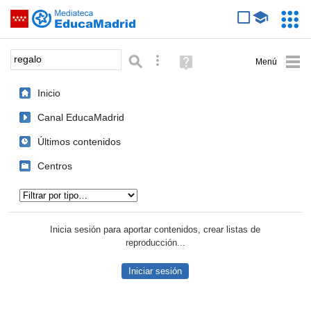
Mediateca de EducaMadrid
Saltar navegación
Servic
Educa
Palabra o frase:
Búsqueda avanzada
Ayuda
(en
ventana
Inicio
nueva)
Canal EducaMadrid
Últimos contenidos
Centros
Tipo de contenido:
Inicia sesión para aportar contenidos, crear listas de
reproducción...
Iniciar sesión