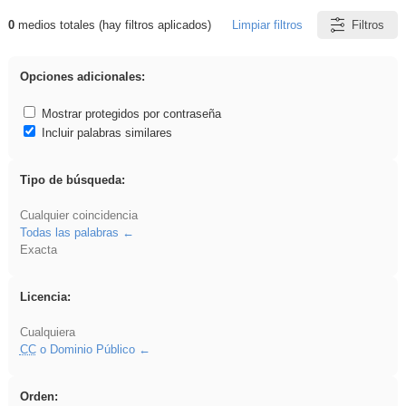
0
medios totales (hay filtros aplicados)
Limpiar filtros
Filtros
Resultados de: regalo
Opciones adicionales:
Mostrar protegidos por contraseña
Incluir palabras similares
Tipo de búsqueda:
Cualquier coincidencia
Todas las palabras
Exacta
Licencia:
Cualquiera
CC
o Dominio Público
Orden: