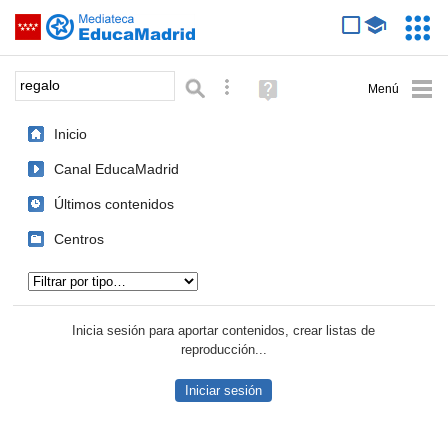
Mediateca de EducaMadrid
Saltar navegación
Servic
Educa
Palabra o frase:
Búsqueda avanzada
Ayuda
(en
ventana
Inicio
nueva)
Canal EducaMadrid
Últimos contenidos
Centros
Tipo de contenido:
Inicia sesión para aportar contenidos, crear listas de
reproducción...
Iniciar sesión