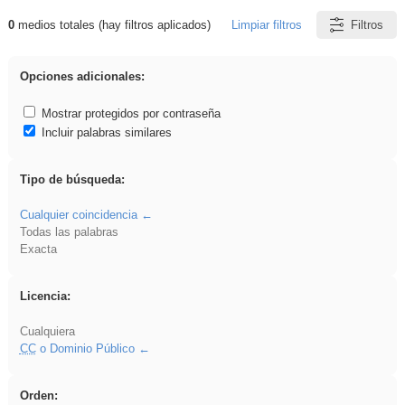
0
medios totales (hay filtros aplicados)
Limpiar filtros
Filtros
Resultados de: regalo
Opciones adicionales:
Mostrar protegidos por contraseña
Incluir palabras similares
Tipo de búsqueda:
Cualquier coincidencia
Todas las palabras
Exacta
Licencia:
Cualquiera
CC
o Dominio Público
Orden: