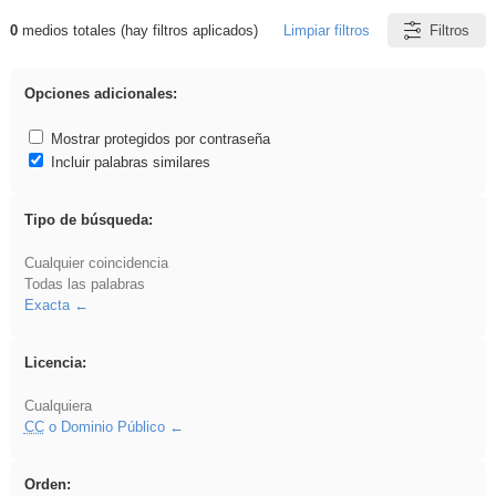
0
medios totales (hay filtros aplicados)
Limpiar filtros
Filtros
Resultados de: regalo
Opciones adicionales:
Mostrar protegidos por contraseña
Incluir palabras similares
Tipo de búsqueda:
Cualquier coincidencia
Todas las palabras
Exacta
Licencia:
Cualquiera
CC
o Dominio Público
Orden: