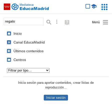
Mediateca de EducaMadrid
Saltar navegación
Servic
Educa
Palabra o frase:
Búsqueda avanzada
Ayuda
(en
ventana
Inicio
nueva)
Canal EducaMadrid
Últimos contenidos
Centros
Tipo de contenido:
Inicia sesión para aportar contenidos, crear listas de
reproducción...
Iniciar sesión