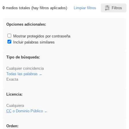
0
medios totales (hay filtros aplicados)
Limpiar filtros
Filtros
Resultados de: regalo
Opciones adicionales:
Mostrar protegidos por contraseña
Incluir palabras similares
Tipo de búsqueda:
Cualquier coincidencia
Todas las palabras
Exacta
Licencia:
Cualquiera
CC
o Dominio Público
Orden: