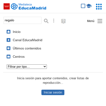
Mediateca de EducaMadrid
Saltar navegación
Servic
Educa
Palabra o frase:
Búsqueda avanzada
Ayuda
(en
ventana
Inicio
nueva)
Canal EducaMadrid
Últimos contenidos
Centros
Tipo de contenido:
Inicia sesión para aportar contenidos, crear listas de
reproducción...
Iniciar sesión