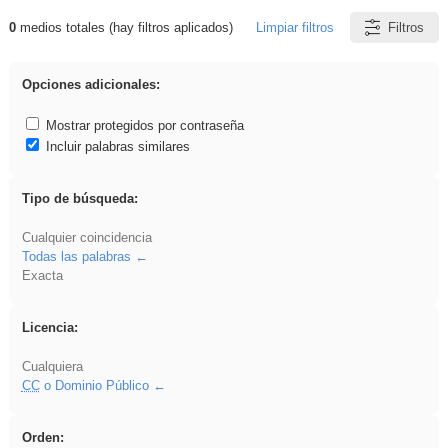
0
medios totales (hay filtros aplicados)
Limpiar filtros
Filtros
Resultados de: regalo
Opciones adicionales:
Mostrar protegidos por contraseña
Incluir palabras similares
Tipo de búsqueda:
Cualquier coincidencia
Todas las palabras
Exacta
Licencia:
Cualquiera
CC
o Dominio Público
Orden: