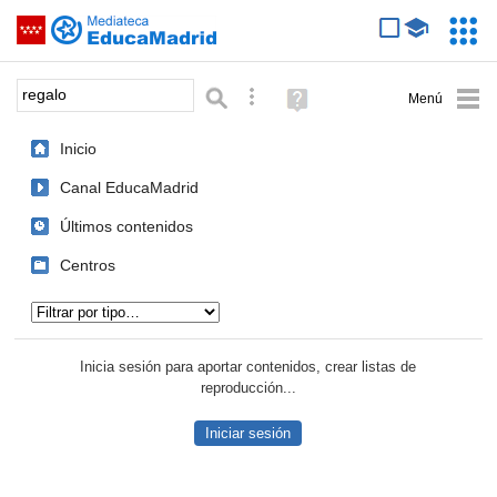
Mediateca de EducaMadrid
Saltar navegación
Servic
Educa
Palabra o frase:
Búsqueda avanzada
Ayuda
(en
ventana
Inicio
nueva)
Canal EducaMadrid
Últimos contenidos
Centros
Tipo de contenido:
Inicia sesión para aportar contenidos, crear listas de
reproducción...
Iniciar sesión