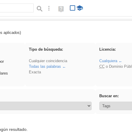
Búsqueda avanzada
Ayuda
(en
ventana
nueva)
os aplicados)
regalo
Tipo de búsqueda:
Licencia:
Cualquier coincidencia
Cualquiera
por
Todas las palabras
CC
o Dominio Públ
Exacta
lares
Buscar en:
ngún resultado.