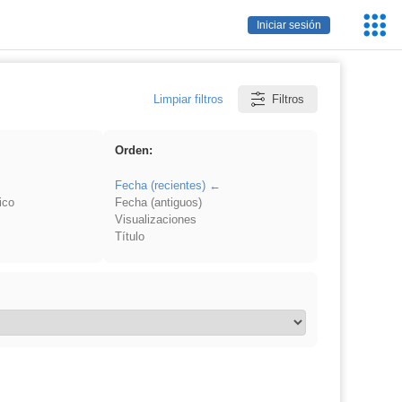
Servic
Iniciar sesión
Educa
Limpiar filtros
Filtros
Orden:
Fecha (recientes)
ico
Fecha (antiguos)
Visualizaciones
Título