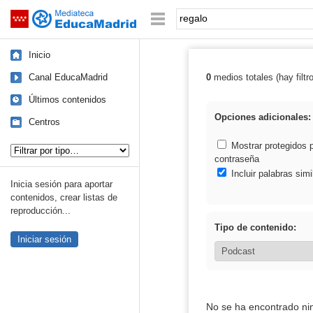
Mediateca de EducaMadrid
Saltar navegación
Palabra o frase:
Inicio
Canal EducaMadrid
0
medios totales (hay filtr
Resultados de: 
Últimos contenidos
Opciones adicionales:
Centros
Tipo de contenido:
Mostrar protegidos 
contraseña
Incluir palabras simi
Inicia sesión para aportar
contenidos, crear listas de
reproducción...
Tipo de contenido:
Iniciar sesión
No se ha encontrado ni