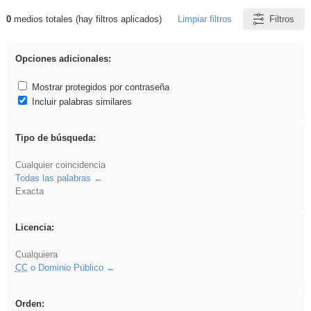
0
medios totales (hay filtros aplicados)
Limpiar filtros
Filtros
Resultados de: regalo
Opciones adicionales:
Mostrar protegidos por contraseña
Incluir palabras similares
Tipo de búsqueda:
Cualquier coincidencia
Todas las palabras
Exacta
Licencia:
Cualquiera
CC
o Dominio Público
Orden: