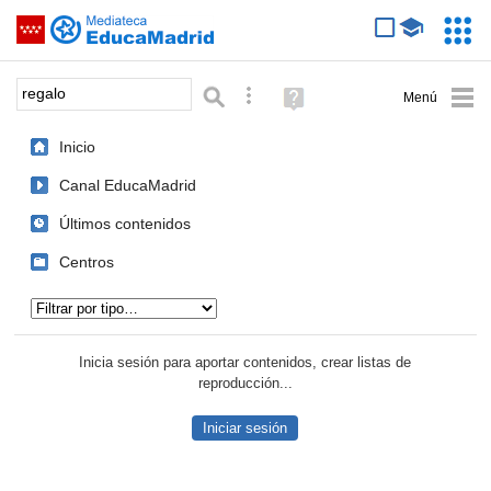
Mediateca de EducaMadrid
Saltar navegación
Servic
Educa
Palabra o frase:
Búsqueda avanzada
Ayuda
(en
ventana
Inicio
nueva)
Canal EducaMadrid
Últimos contenidos
Centros
Tipo de contenido:
Inicia sesión para aportar contenidos, crear listas de
reproducción...
Iniciar sesión