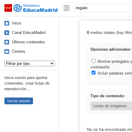
Mediateca de EducaMadrid
Saltar navegación
Palabra o frase:
Inicio
Canal EducaMadrid
0
medios totales (hay filtr
Resultados de: 
Últimos contenidos
Opciones adicionales:
Centros
Tipo de contenido:
Mostrar protegidos 
contraseña
Incluir palabras simi
Inicia sesión para aportar
contenidos, crear listas de
reproducción...
Tipo de contenido:
Iniciar sesión
No se ha encontrado ni