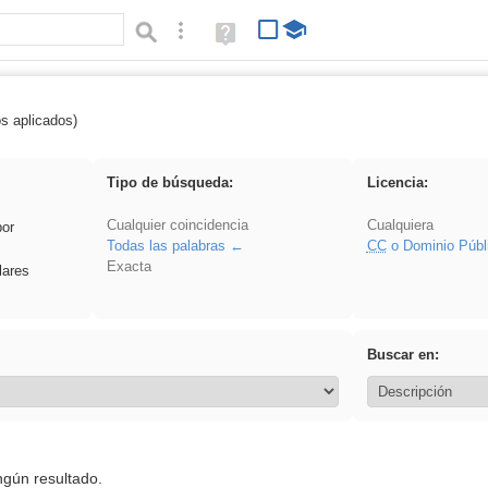
Búsqueda avanzada
Ayuda
(en
ventana
nueva)
os aplicados)
regalo
Tipo de búsqueda:
Licencia:
Cualquier coincidencia
Cualquiera
por
Todas las palabras
CC
o Dominio Públ
Exacta
lares
Buscar en:
ngún resultado.