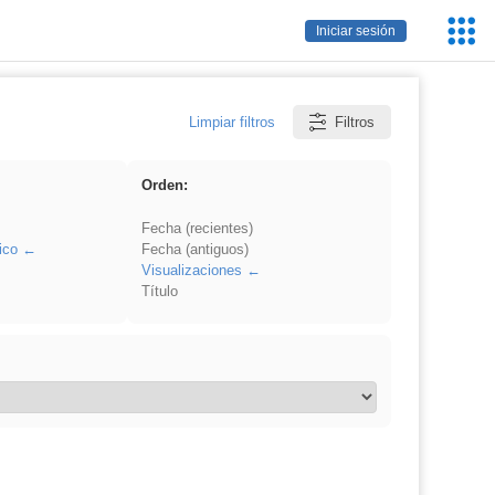
Servic
Iniciar sesión
Educa
Limpiar filtros
Filtros
Orden:
Fecha (recientes)
ico
Fecha (antiguos)
Visualizaciones
Título