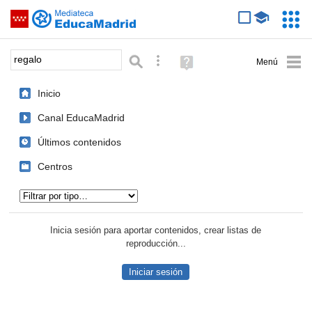
Mediateca de EducaMadrid
Saltar navegación
Servic
Educa
Palabra o frase:
Búsqueda avanzada
Ayuda
(en
ventana
Inicio
nueva)
Canal EducaMadrid
Últimos contenidos
Centros
Tipo de contenido:
Inicia sesión para aportar contenidos, crear listas de
reproducción...
Iniciar sesión