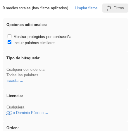
0
medios totales (hay filtros aplicados)
Limpiar filtros
Filtros
Resultados de: regalo
Opciones adicionales:
Mostrar protegidos por contraseña
Incluir palabras similares
Tipo de búsqueda:
Cualquier coincidencia
Todas las palabras
Exacta
Licencia:
Cualquiera
CC
o Dominio Público
Orden: