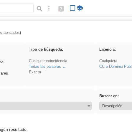
Búsqueda avanzada
Ayuda
(en
ventana
nueva)
os aplicados)
regalo
Tipo de búsqueda:
Licencia:
Cualquier coincidencia
Cualquiera
por
Todas las palabras
CC
o Dominio Públ
Exacta
lares
Buscar en:
ngún resultado.