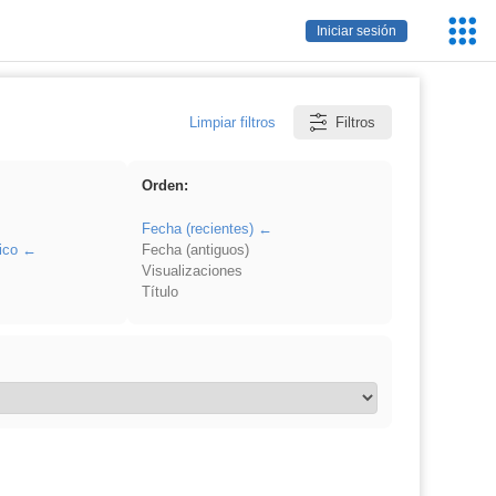
Servic
Iniciar sesión
Educa
Limpiar filtros
Filtros
Orden:
Fecha (recientes)
ico
Fecha (antiguos)
Visualizaciones
Título