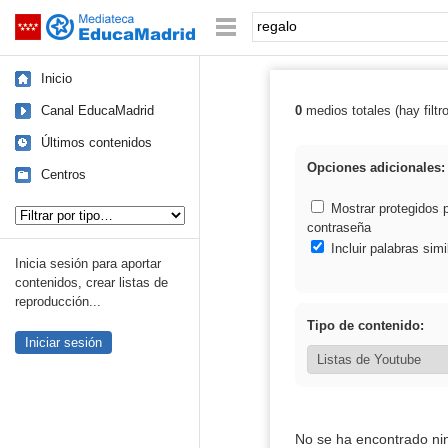
Mediateca de EducaMadrid
Saltar navegación
Palabra o frase:
Inicio
Canal EducaMadrid
0
medios totales (hay filtr
Resultados de: 
Últimos contenidos
Opciones adicionales:
Centros
Tipo de contenido:
Mostrar protegidos 
contraseña
Incluir palabras simi
Inicia sesión para aportar
contenidos, crear listas de
reproducción...
Tipo de contenido:
Iniciar sesión
No se ha encontrado ni